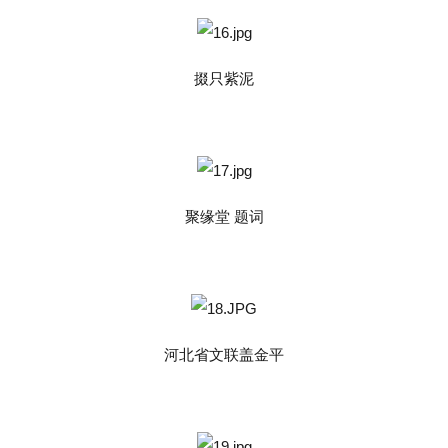
掇只紫泥
聚缘堂 题词
河北省文联盖金平